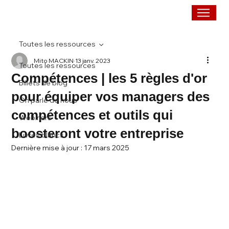
Toutes les ressources
Mito MACKIN
13 janv. 2023
Toutes les ressources
Compétences | les 5 règles d'or
Billets de blog
pour équiper vos managers des
On parle de nous
compétences et outils qui
Webinars
boosteront votre entreprise
Livres blancs
Dernière mise à jour :
17 mars 2025