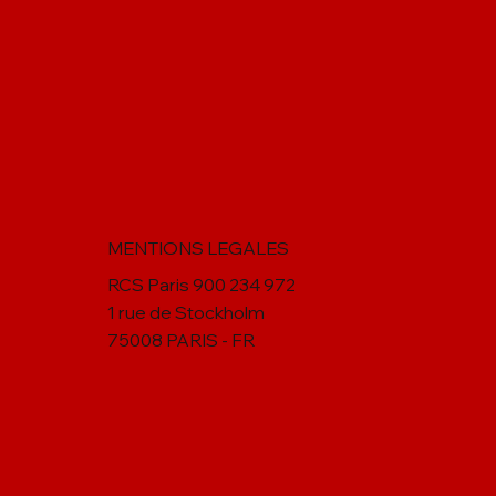
Les 5 règles d'or pour bien
Compétences | 
mener les entretiens
d'or pour équi
professionnels et annuels
managers des
compétences et
boosteront vot
MENTIONS LEGALES
RCS Paris 900 234 972
1 rue de Stockholm
75008 PARIS - FR