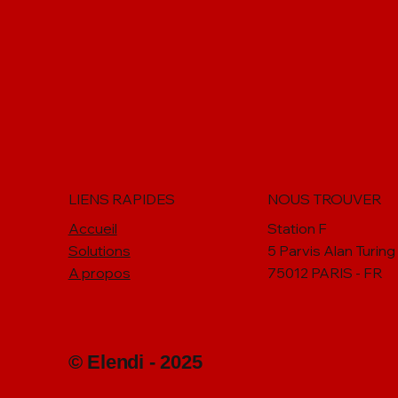
Compétences | Avez-vous
bien compris l'impact de
chatGPT sur les RH ? Les 3
écueils à éviter et les 3 clés
pour en profiter au
maximum
LIENS RAPIDES
NOUS TROUVER
Accueil
Station F
Solutions
5 Parvis Alan Turing
A propos
75012 PARIS - FR
© Elendi - 2025