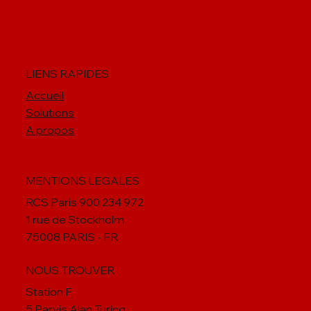
Rendre le développement RH plus
efficace et durable grâce à l'IA
LIENS RAPIDES
Accueil
Solutions
A propos
MENTIONS LEGALES
RCS Paris 900 234 972
1 rue de Stockholm
75008 PARIS - FR
NOUS TROUVER
Station F
5 Parvis Alan Turing