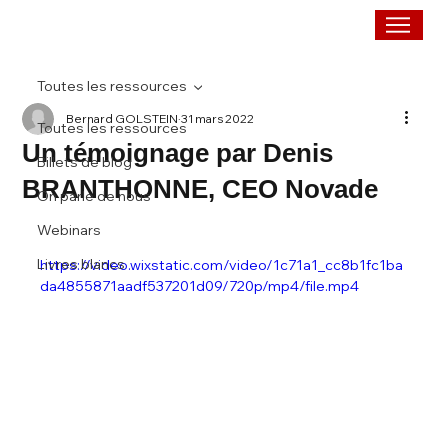
Toutes les ressources
Bernard GOLSTEIN
31 mars 2022
Toutes les ressources
Un témoignage par Denis
Billets de blog
BRANTHONNE, CEO Novade
On parle de nous
Webinars
Livres blancs
https://video.wixstatic.com/video/1c71a1_cc8b1fc1ba
da4855871aadf537201d09/720p/mp4/file.mp4