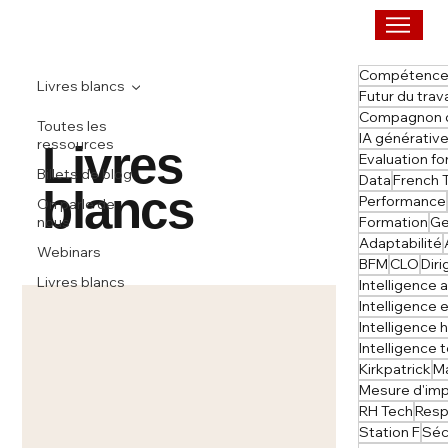
Compétenc
Livres blancs
Futur du trava
Compagnon d
Toutes les
IA générativ
ressources
Livres
Evaluation f
Billets de blog
Data
French 
blancs
Performance
On parle de
Formation
Ge
nous
Adaptabilité
Webinars
BFM
CLO
Dir
Livres blancs
Intelligence 
Intelligence
Intelligence
Intelligence
Kirkpatrick
M
Mesure d'im
RH Tech
Resp
Station F
Séc