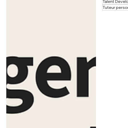
Talent Deve
Tuteur perso