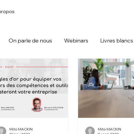
propos
On parle de nous
Webinars
Livres blancs
Mito MACKIN
Mito MACKIN