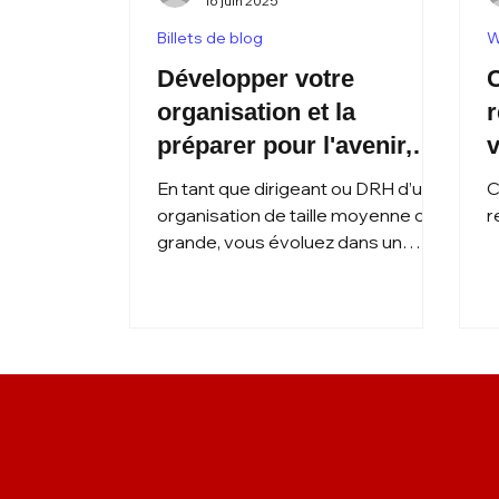
16 juin 2025
Billets de blog
W
Développer votre
C
organisation et la
r
préparer pour l'avenir,
grâce au compagnon
c
En tant que dirigeant ou DRH d’une
C
d'apprentissage propulsé
q
organisation de taille moyenne ou
r
grande, vous évoluez dans un
par l'IA
e
environnement en constante
mutation, où l’instabilité devient la
norme et le changement accélère.
Réconcilier performance
immédiate et transformation à
long terme exige des
compétences précises,
mobilisées au bon moment.