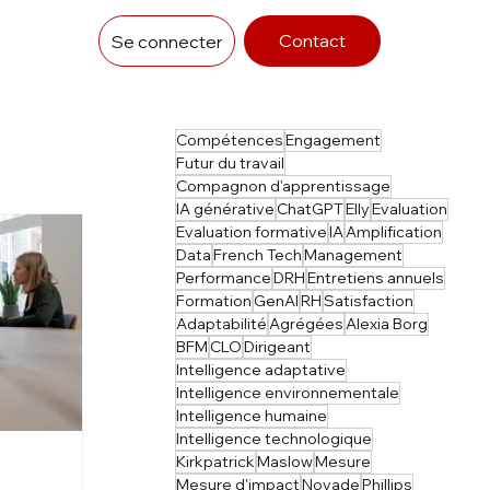
Contact
Se connecter
Compétences
Engagement
Futur du travail
Compagnon d'apprentissage
IA générative
ChatGPT
Elly
Evaluation
Evaluation formative
IA
Amplification
Data
French Tech
Management
Performance
DRH
Entretiens annuels
Formation
GenAI
RH
Satisfaction
Adaptabilité
Agrégées
Alexia Borg
BFM
CLO
Dirigeant
Intelligence adaptative
Intelligence environnementale
Intelligence humaine
Intelligence technologique
Kirkpatrick
Maslow
Mesure
Mesure d'impact
Novade
Phillips