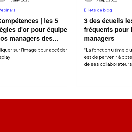
13 janv. 2023
7 sept. 2022
ebinars
Billets de blog
ompétences | les 5
3 des écueils les plus
ègles d'or pour équiper
fréquents pour 
vos managers des
managers
ompétences et outils
liquer sur l'image pour accéder au
“La fonction ultime d
ui boosteront votre
eplay
est de parvenir à obten
de ses collaborateurs
ntreprise
livre, High Output Man