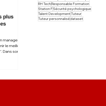
RH Tech
Responsable Formation
Station F
Sécurité psychologique
Talent Development
Tuteur
Tuteur personnalisé
dataset
les
’un manager
ir le meilleur
”. Dans son
agement ,...