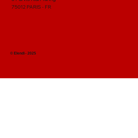
NOUS TROUVER
Station F
5 Parvis Alan Turing
75012 PARIS - FR
© Elendi - 2025