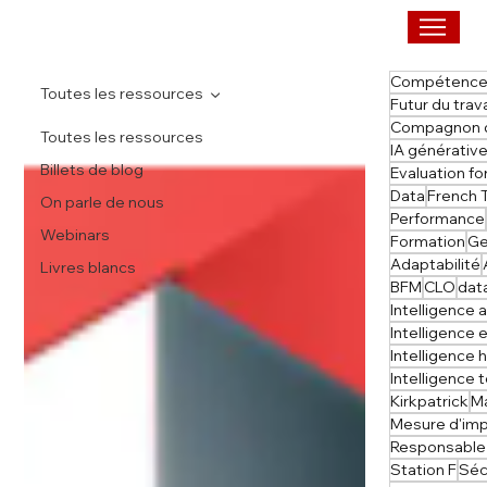
Compétenc
Toutes les ressources
Futur du trava
Compagnon d
Toutes les ressources
IA générativ
Billets de blog
Evaluation f
Data
French 
On parle de nous
Performance
Webinars
Formation
Ge
Adaptabilité
Livres blancs
BFM
CLO
dat
Intelligence 
Intelligence
Intelligence
Intelligence
Kirkpatrick
M
Mesure d'im
Responsable
Station F
Séc