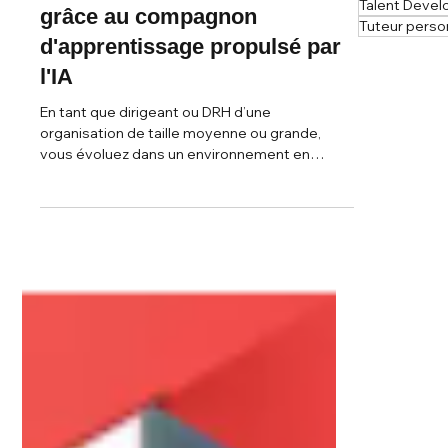
Talent Deve
grâce au compagnon
Tuteur perso
d'apprentissage propulsé par
l'IA
En tant que dirigeant ou DRH d’une
organisation de taille moyenne ou grande,
vous évoluez dans un environnement en
constante mutation, où l’instabilité devient la
norme et le changement accélère. Réconcilier
performance immédiate et transformation à
long terme exige des compétences précises,
mobilisées au bon moment.