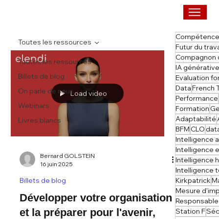
Compétenc
Toutes les ressources
Futur du trava
Compagnon d
Toutes les ressources
IA générativ
Billets de blog
Evaluation f
Data
French 
On parle de nous
Load video
Performance
Webinars
Formation
Ge
Adaptabilité
Livres blancs
BFM
CLO
dat
Intelligence 
Intelligence
Bernard GOLSTEIN
Intelligence
16 juin 2025
Intelligence
Kirkpatrick
M
Billets de blog
Mesure d'im
Développer votre organisation
Responsable
et la préparer pour l'avenir,
Station F
Séc