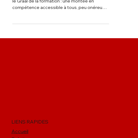
L’IA générative permet aujourd’hui de réaliser
le Graal de la formation : une montée en
compétence accessible à tous, peu onéreuse
et efficace.
LIENS RAPIDES