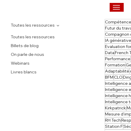
Compétenc
Toutes les ressources
Futur du trava
Compagnon d
Toutes les ressources
IA générativ
Billets de blog
Evaluation f
Data
French 
On parle de nous
Performance
Webinars
Formation
Ge
Adaptabilité
Livres blancs
BFM
CLO
Dir
Intelligence 
Intelligence
Intelligence
Intelligence
Kirkpatrick
M
Mesure d'im
RH Tech
Resp
Station F
Séc